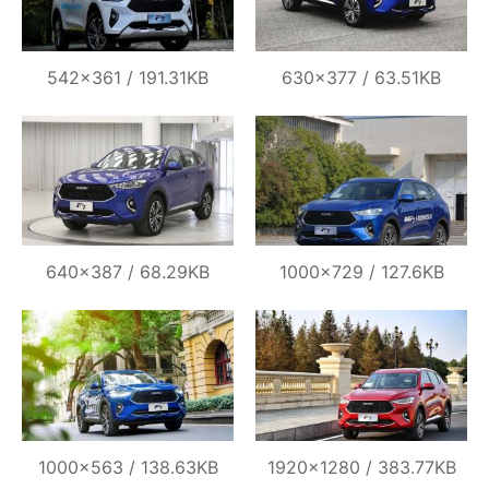
542×361 / 191.31KB
630×377 / 63.51KB
640×387 / 68.29KB
1000×729 / 127.6KB
1000×563 / 138.63KB
1920×1280 / 383.77KB