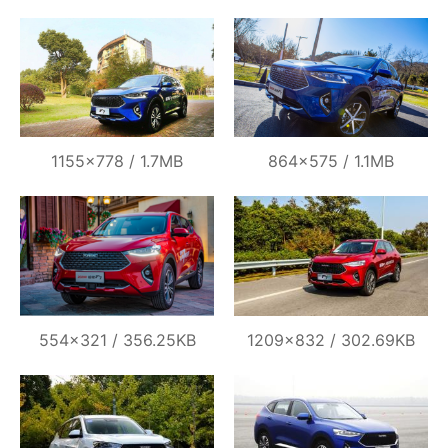
1155×778 / 1.7MB
864×575 / 1.1MB
554×321 / 356.25KB
1209×832 / 302.69KB