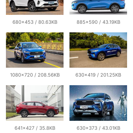
680×453 / 80.63KB
885×590 / 43.19KB
1080×720 / 208.56KB
630×419 / 201.25KB
641×427 / 35.8KB
630×373 / 43.01KB