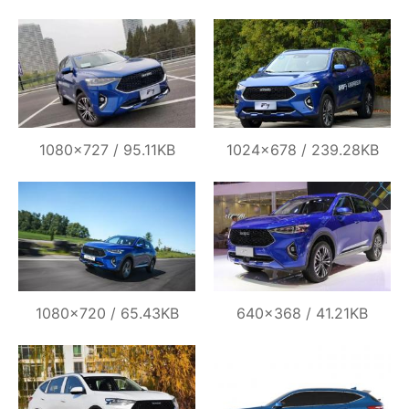
1080×727 / 95.11KB
1024×678 / 239.28KB
1080×720 / 65.43KB
640×368 / 41.21KB