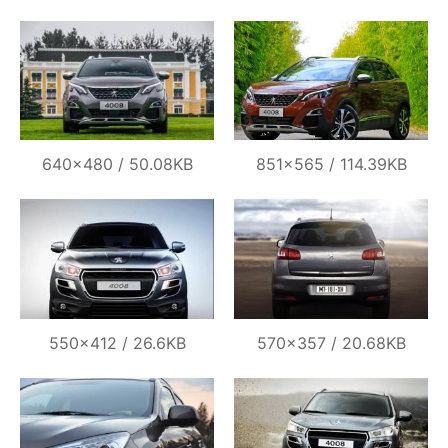
640×480 / 50.08KB
851×565 / 114.39KB
550×412 / 26.6KB
570×357 / 20.68KB