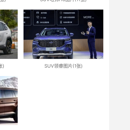
张)
SUV领睿图片(1张)