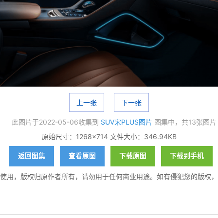
上一张
下一张
此图片于2022-05-06收集到
SUV宋PLUS图片
图集中，共13张图片
原始尺寸：1268×714 文件大小：346.94KB
返回图集
查看原图
下载原图
下载到手机
使用，版权归原作者所有，请勿用于任何商业用途。如有侵犯您的版权，